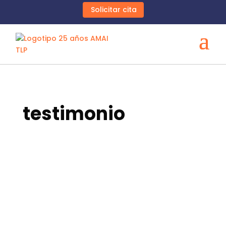
Solicitar cita
testimonio
AMAI TLP
Esta soy yo y mi ansiedad Me gusta decir, que mi
ansiedad, junto con el resto de inseguridades van en