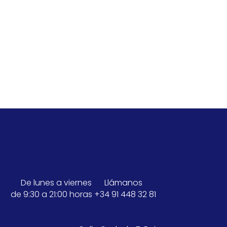
«No, me dije: ¡Es un nuevo comienzo!. Y así, he
empezado este camino…». Conoce el relato del día a
día de una persona que padece TLP.
De lunes a viernes
Llámanos
de 9:30 a 21:00 horas
+34 91 448 32 81