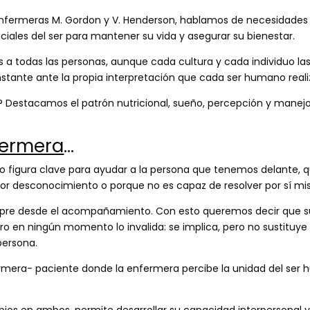
nfermeras M. Gordon y V. Henderson, hablamos de necesidades 
iales del ser para mantener su vida y asegurar su bienestar.
a todas las personas, aunque cada cultura y cada individuo la
stante ante la propia interpretación que cada ser humano reali
Destacamos el patrón nutricional, sueño, percepción y manejo de
nfermera
…
 figura clave para ayudar a la persona que tenemos delante, q
por desconocimiento o porque no es capaz de resolver por sí m
mpre desde el acompañamiento. Con esto queremos decir que su
ero en ningún momento lo invalida: se implica, pero no sustituye
persona.
rmera- paciente donde la enfermera percibe la unidad del ser
bios en ambos, permite desarrollar su capacidad interpersonal 