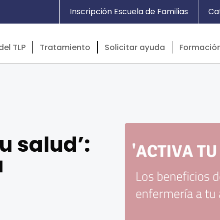
Inscripción Escuela de Familias
Ca
del TLP
Tratamiento
Solicitar ayuda
Formació
tu salud’:
a