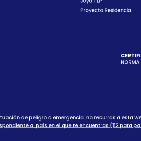
Joya TLP
Proyecto Residencia
CERTIF
NORMA 
ituación de peligro o emergencia, no recurras a esta 
ndiente al país en el que te encuentras (112 para paí