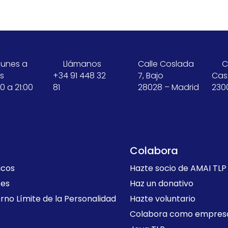
lunes a
Llámanos
Calle Coslada
C
es
+34 91 448 32
7, Bajo
Cast
0 a 21:00
81
28028 – Madrid
230
Colabora
icos
Hazte socio de AMAI TLP
tes
Haz un donativo
rno Límite de la Personalidad
Hazte voluntario
Colabora como empres