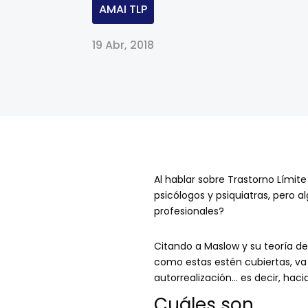
AMAI TLP
19 Abr, 2018
Al hablar sobre Trastorno Lími
psicólogos y psiquiatras, pero
profesionales?
Citando a Maslow y su teoría d
como estas estén cubiertas, va
autorrealización… es decir, hac
Cuáles son
…