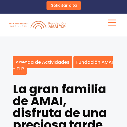
Solicitar cita
Agenda de Actividades
Fundación AMAI
- TLP
La gran familia
de AMAI,
disfruta de una
preciosa tarde