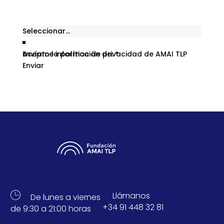
Nombre
*
Email
*
Envíame información de:
Acepto la política de privacidad de AMAI TLP
*
Enviar
Llámanos
De lunes a viernes
+34 91 448 32 81
de 9:30 a 21:00 horas