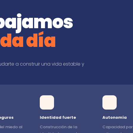
abajamos
da día
udarte a construir una vida estable y
eguros
Identidad fuerte
Autonomía
el miedo al
Construcción de la
Capacidad par