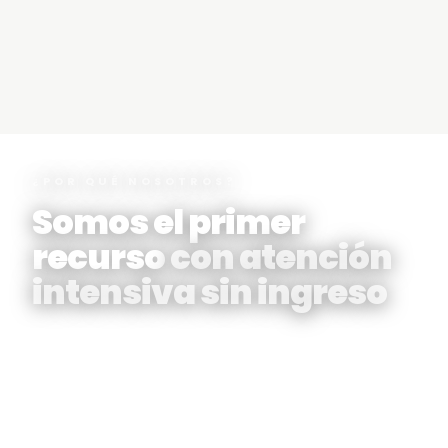
1
¿POR QUÉ NOSOTROS?
Somos el primer
recurso
con atención
intensiva sin ingreso