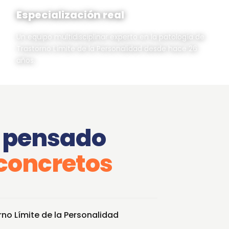
Especialización real
Un equipo multidisciplinar experto en la patología de
Trastorno Límite de la Personalidad desde hace 26
años.
 pensado
 concretos
no Límite de la Personalidad