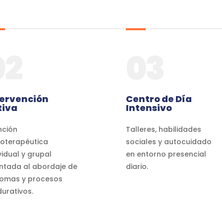
02
03
tervención
Centro de Día
tiva
Intensivo
nción
Talleres, habilidades
coterapéutica
sociales y autocuidado
vidual y grupal
en entorno presencial
entada al abordaje de
diario.
tomas y procesos
urativos.