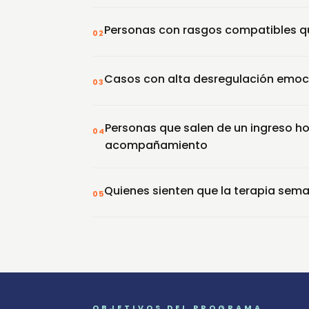
Personas con rasgos compatibles qu
02
Casos con alta desregulación emoc
03
Personas que salen de un ingreso ho
04
acompañamiento
Quienes sienten que la terapia sema
05
OBJETIVOS DEL PROGRAMA