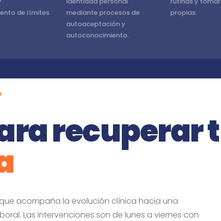
y
identidad personal
rutinas y tomar
ento de límites
mediante procesos de
propias.
autoaceptación y
autoconocimiento.
O
ara recuperar 
a
que acompaña la evolución clínica hacia una
boral. Las intervenciones son de lunes a viernes con