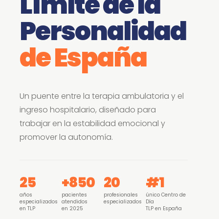
Límite de la
Personalidad
de España
Un puente entre la terapia ambulatoria y el
ingreso hospitalario, diseñado para
trabajar en la estabilidad emocional y
promover la autonomía.
25
+850
20
#1
años
pacientes
profesionales
único Centro de
especializados
atendidos
especializados
Día
en TLP
en 2025
TLP en España