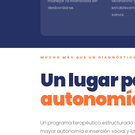
manejar la intensidad sin
abandono 
desbordarse.
establecimi
sanos.
MUCHO MÁS QUE UN DIAGNÓSTIC
Un lugar p
autonomí
Un programa terapéutico estructurado 
mayor autonomía e inserción social y la