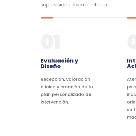
supervisión clínica continua.
01
Evaluación y
In
Diseño
Ac
Recepción, valoración
Ate
clínica y creación de tu
psi
plan personalizado de
indi
intervención.
ori
sín
mad