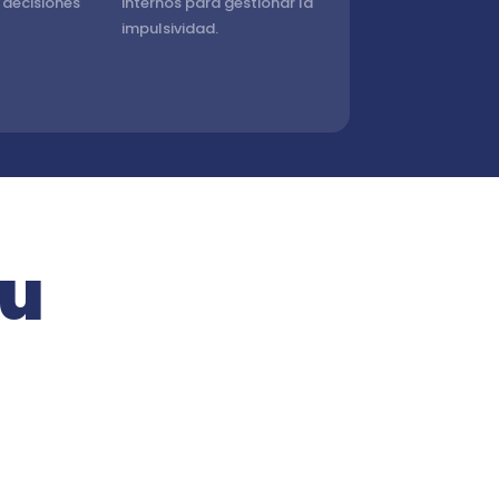
 decisiones
internos para gestionar la
impulsividad.
tu