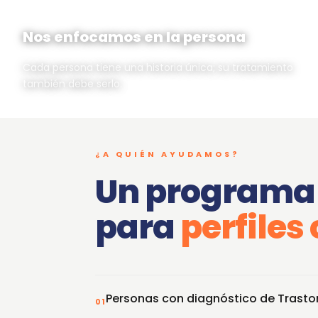
Nos enfocamos en la persona
Cada persona tiene una historia única; su tratamiento
también debe serlo.
¿A QUIÉN AYUDAMOS?
Un programa
para
perfiles
Personas con diagnóstico de Trastor
01