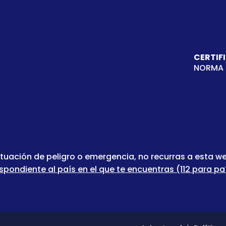
CERTIF
NORMA 
ituación de peligro o emergencia, no recurras a esta 
ndiente al país en el que te encuentras (112 para paí