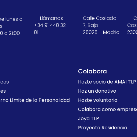
Llámanos
Calle Coslada
C
De lunes a
+34 91 448 32
7, Bajo
Cast
es
81
28028 – Madrid
230
0 a 21:00
Colabora
icos
Hazte socio de AMAI TLP
tes
Haz un donativo
rno Límite de la Personalidad
Hazte voluntario
Colabora como empres
Joya TLP
Proyecto Residencia